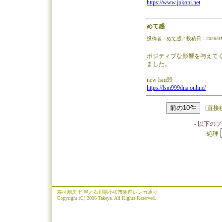
https://www.jpkopi.net
めて感
投稿者：
めて感
／投稿日：2026/04/0
ポジティブな影響を与えて
ました。
new lsm99
https://lsm999dna.online/
[直接移
- 以下の
処理
寿司割烹 竹屋／石川県小松市駅前レンガ通り
Copyright (C) 2006 Takeya. All Rights Reserved.